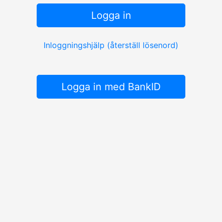
Logga in
Inloggningshjälp (återställ lösenord)
Logga in med BankID