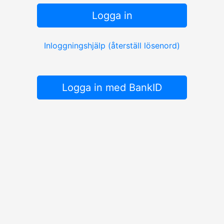
Logga in
Inloggningshjälp (återställ lösenord)
Logga in med BankID