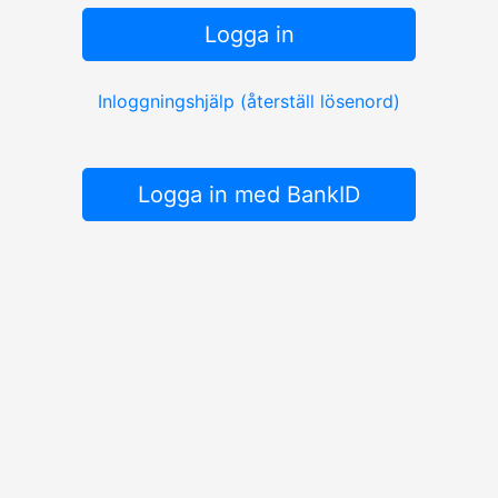
Logga in
Inloggningshjälp (återställ lösenord)
Logga in med BankID