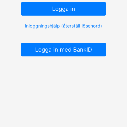
Logga in
Inloggningshjälp (återställ lösenord)
Logga in med BankID