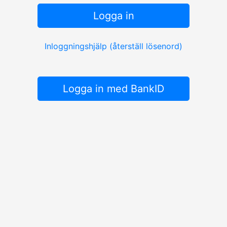
Logga in
Inloggningshjälp (återställ lösenord)
Logga in med BankID