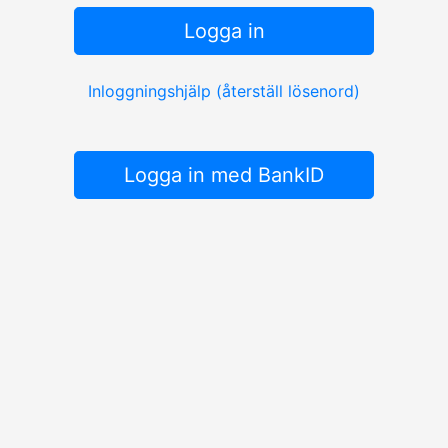
Logga in
Inloggningshjälp (återställ lösenord)
Logga in med BankID